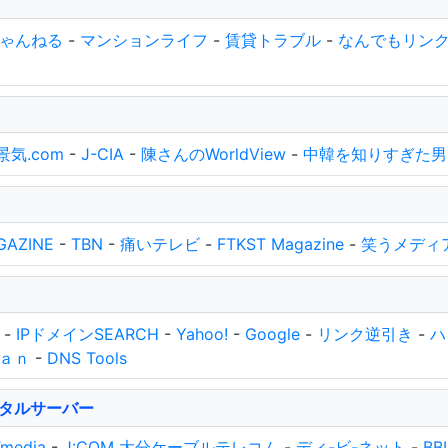
ちゃんねる
-
マンションライフ
-
賃貸トラブル
-
なんでもリン
景気.com
-
J-CIA
-
陳さんのWorldView
-
中韓を知りすぎた男
GAZINE
-
TBN
-
痛いテレビ
-
FTKST Magazine
-
笑うメディ
-
IPドメインSEARCH
-
Yahoo!
-
Google
-
リンク逆引き
-
ハ
ｆａｎ
-
DNS Tools
タルサーバー
media
-
J:COM 大分ケーブルテレコム
-
ディ-ビ-ネット
-
BB