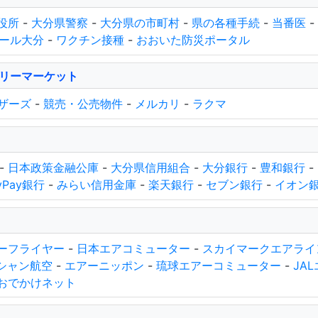
役所
-
大分県警察
-
大分県の市町村
-
県の各種手続
-
当番医
-
ホール大分
-
ワクチン接種
-
おおいた防災ポータル
リーマーケット
ザーズ
-
競売・公売物件
-
メルカリ
-
ラクマ
-
日本政策金融公庫
-
大分県信用組合
-
大分銀行
-
豊和銀行
-
yPay銀行
-
みらい信用金庫
-
楽天銀行
-
セブン銀行
-
イオン
ーフライヤー
-
日本エアコミューター
-
スカイマークエアライ
シャン航空
-
エアーニッポン
-
琉球エアーコミューター
-
JA
Rおでかけネット