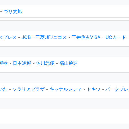
-
つり太郎
スプレス
-
JCB
-
三菱UFJニコス
-
三井住友VISA
-
UCカード
運輸
-
日本通運
-
佐川急便
-
福山通運
いた
-
ソラリアプラザ
-
キャナルシティ
-
トキワ
-
パークプレ