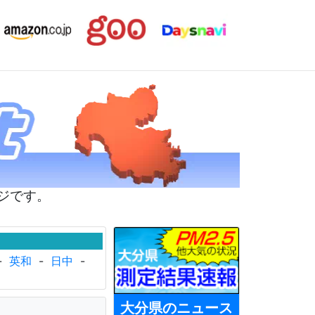
ジです。
-
英和
-
日中
-
大分県のニュース