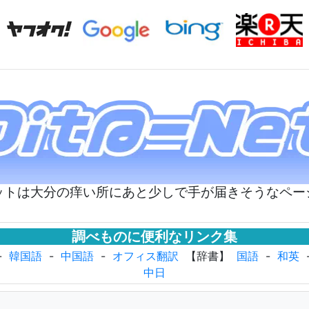
ットは大分の痒い所にあと少しで手が届きそうなペー
調べものに便利なリンク集
-
韓国語
-
中国語
-
オフィス翻訳
【辞書】
国語
-
和英
中日