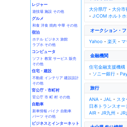
レジャー
大分県庁
-
大分市
遊技場
施設
その他
-
J:COM ホルト
グルメ
和食
洋食
焼肉
中華
その他
オークション・フ
宿泊
ホテル
ビジネス
旅館
Yahoo
-
楽天
-
マ
ラブホ
その他
コンピュータ
金融機関
ソフト
教室
サービス
販売
その他
住宅金融支援機構
住宅・建設
-
ソニー銀行
-
Pa
不動産
インテリア
建設設計
その他
旅行
官公庁・市町村
官公庁
市
町
村
その他
ANA
-
JAL
-
スタ
自動車
日本トランスオー
新車情報
バイク
自動車
AIR
-
JR九州
-
J
パーツ
その他
ビジネスとインターネット
大分県 釣り情報