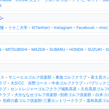
t
ン
慢
-
うそこ大学
-
X(Twitter)
-
Instagram
-
Facebook
-
mix
N
-
MITSUBISHI
-
MAZDA
-
SUBARU
-
HONDA
-
SUZUKI
-
D
ース
-
サニーヒルゴルフ倶楽部
-
東急ゴルフクラブ
-
富士見カ
ラブ
-
大分CC 吉野コース
-
中央ゴルフクラブ
-
パブリック
ラブ
-
セントレジャーゴルフクラブ城島高原
-
久住高原ゴルフ
クラブ
-
大分ななせゴルフ倶楽部
-
別府ゴルフ倶楽部
-
白木ゴ
-
別府の森ゴルフ倶楽部
-
三重カントリークラブ
-
湯布高原ゴ