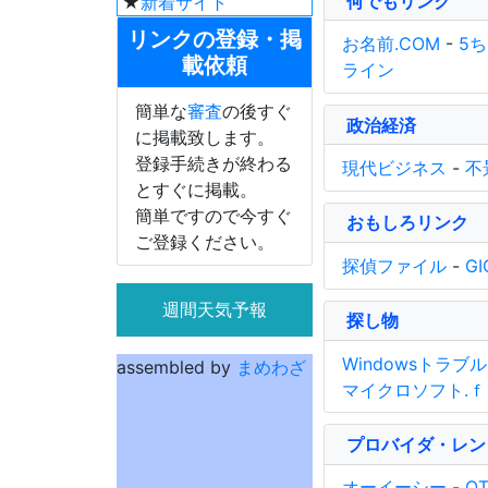
何でもリンク
★
新着サイト
リンクの登録・掲
お名前.COM
-
5
載依頼
ライン
簡単な
審査
の後すぐ
政治経済
に掲載致します。
登録手続きが終わる
現代ビジネス
-
不
とすぐに掲載。
簡単ですので今すぐ
おもしろリンク
ご登録ください。
探偵ファイル
-
GI
週間天気予報
探し物
Windowsトラブル
assembled by
まめわざ
マイクロソフト.
プロバイダ・レン
オーイーシー
-
QT