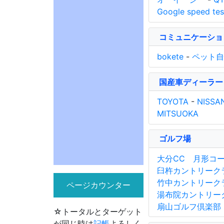
Google speed tes
コミュニケーショ
bokete
-
ペット自
国産車ディーラー
TOYOTA
-
NISSA
MITSUOKA
ゴルフ場
大分CC 月形コ
臼杵カントリーク
竹中カントリーク
ページカウンター
湯布院カントリー
扇山ゴルフ倶楽部
☆トータルとターゲット
が同じ時は
記帳
よろしく