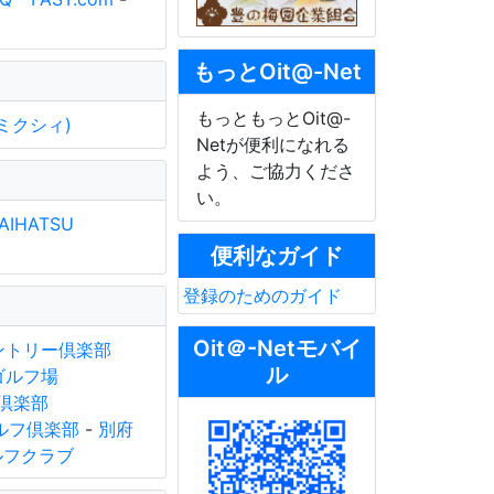
もっとOit@-Net
もっともっとOit@-
i(ミクシィ)
Netが便利になれる
よう、ご協力くださ
い。
AIHATSU
便利なガイド
登録のためのガイド
Oit＠-Netモバイ
ントリー倶楽部
ル
ゴルフ場
倶楽部
ルフ倶楽部
-
別府
ルフクラブ