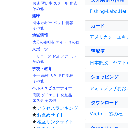
お店
習い事
スクール
育児
その他
Fishing-Labo.Net
趣味
団体
ホビー
ペット
情報
カード
その他
地域情報
アメリカン・エキ
大分の市町村
ナイト
その他
スポーツ
宅配便
トリニータ
お店
スクール
その他
日本郵政
-
ヤマト
学校・教育
小中
高校
大学
専門学校
ショッピング
その他
アミュプラザおお
ヘルス＆ビューティー
病院
ダイエット
化粧品
エステ
その他
ダウンロード
★
アクセスランキング
Vector
-
窓の杜
★
お薦めサイト
★
相互リンクサイト