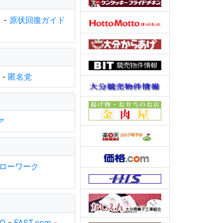
ク
-
原状回復ガイド
-
匿名党
ア
ローワーク
IQ
-
FAST.com
-