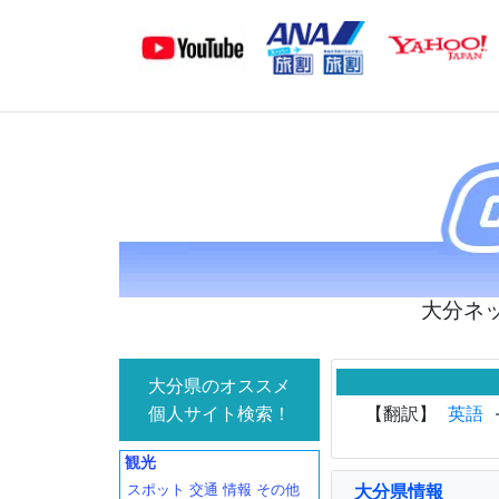
大分ネ
大分県のオススメ
個人サイト検索！
【翻訳】
英語
観光
大分県情報
スポット
交通
情報
その他