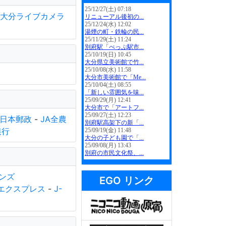
大分ライブカメラ
日本郵政
-
JA全農
銀行
ンズ
EGO リンク
Lエクスプレス
-
J-